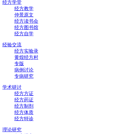
经方学堂
经方教学
仲景原文
经方读书会
经方图书馆
经方自学
经验交流
经方实验录
黄煌经方村
专版
病例讨论
专病研究
学术研讨
经方方证
经方药证
经方制剂
经方体质
经方特诊
理论研究