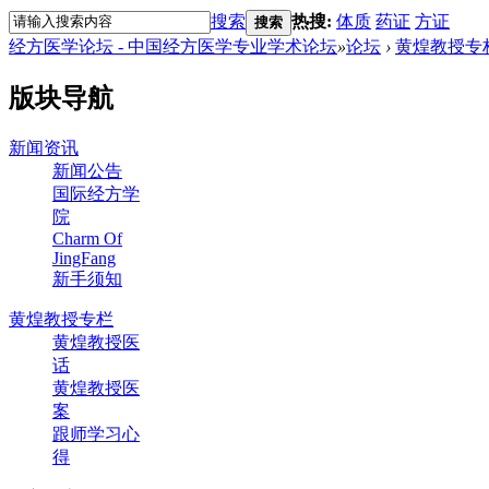
搜索
热搜:
体质
药证
方证
搜索
经方医学论坛 - 中国经方医学专业学术论坛
»
论坛
›
黄煌教授专
版块导航
新闻资讯
新闻公告
国际经方学
院
Charm Of
JingFang
新手须知
黄煌教授专栏
黄煌教授医
话
黄煌教授医
案
跟师学习心
得