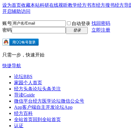
设为首页
收藏本站
科研在线
视听教学
经方书市
经方搜书
经方导
开启辅助访问
账号
找回密码
自动登录
密码
立即注册
登录
只需一步，快速开始
快捷导航
论坛
BBS
家园
个人首页
经方头条
论坛头条关注
导读
Guide
微信平台
经方医学论坛微信公众号
App客户端
自主开发论坛App
经方百科
全站首页
回到全站首页
认证