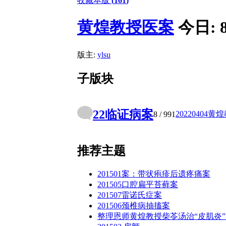
收藏本版
(
161
)
黄煌教授医案
今日:
版主:
ylsu
子版块
22临证病案
20220404
8
/ 991
推荐主题
201501案：带状疱疹后遗疼痛案
201505口腔扁平苔藓案
201507雷诺氏症案
201506颈椎病抽搐案
整理恩师黄煌教授柴苓汤治“皮肌炎