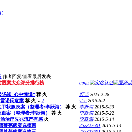
海）
多
作者
回复/查看
最后发表
村医案大众评分排行榜
gugu
豉汤谈“心中懊憹”
荐
火
叮当
2023-2-28
07雷诺氏症案
荐
火
...
2
ylsu
2015-6-2
甲状腺炎案（整理者:李跃海）
荐
火
李跃海
2015-5-30
便血案（整理者:李跃海）
荐
火
李跃海
2015-5-22
胶汤治疗先兆流产有感
火
李跃海
2015-5-14
师莱芜病案选摘四
252327601
2015-5-13
师莱芜病案选摘三
252327601
2015-5-13