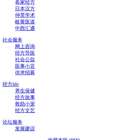
各家经方
日本汉方
仲景学术
岐黄医道
中西汇通
社会服务
网上咨询
经方导医
社会公益
医事小言
供求招募
经方life
养生保健
经方故事
救助小宠
经方文艺
论坛服务
发展建议