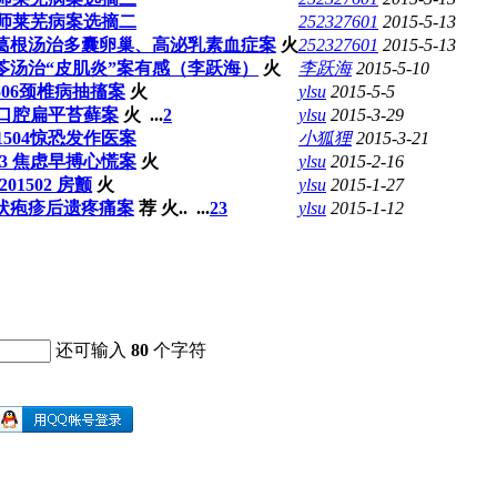
师莱芜病案选摘二
252327601
2015-5-13
葛根汤治多囊卵巢、高泌乳素血症案
火
252327601
2015-5-13
苓汤治“皮肌炎”案有感（李跃海）
火
李跃海
2015-5-10
1506颈椎病抽搐案
火
ylsu
2015-5-5
05口腔扁平苔藓案
火
...
2
ylsu
2015-3-29
01504惊恐发作医案
小狐狸
2015-3-21
503 焦虑早搏心慌案
火
ylsu
2015-2-16
201502 房颤
火
ylsu
2015-1-27
：带状疱疹后遗疼痛案
荐
火..
...
2
3
ylsu
2015-1-12
还可输入
80
个字符