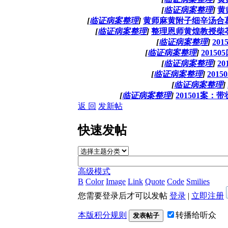
[
临证病案整理
]
黄
[
临证病案整理
]
黄师麻黄附子细辛汤合
[
临证病案整理
]
整理恩师黄煌教授柴
[
临证病案整理
]
20
[
临证病案整理
]
2015
[
临证病案整理
]
2
[
临证病案整理
]
201
[
临证病案整理
]
[
临证病案整理
]
201501案
返 回
发新帖
快速发帖
高级模式
B
Color
Image
Link
Quote
Code
Smilies
您需要登录后才可以发帖
登录
|
立即注册
本版积分规则
转播给听众
发表帖子