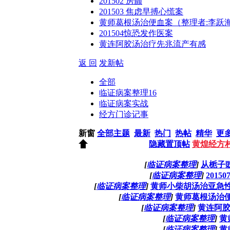
201502 房颤
201503 焦虑早搏心慌案
黄师葛根汤治便血案（整理者:李跃
201504惊恐发作医案
黄连阿胶汤治疗先兆流产有感
返 回
发新帖
全部
临证病案整理
16
临证病案实战
经方门诊记事
新窗
全部主题
最新
热门
热帖
精华
更
隐藏置顶帖
黄煌经方
[
临证病案整理
]
从栀子
[
临证病案整理
]
2015
[
临证病案整理
]
黄师小柴胡汤治亚急性
[
临证病案整理
]
黄师葛根汤治
[
临证病案整理
]
黄连阿
[
临证病案整理
]
黄
[
临证病案整理
]
黄