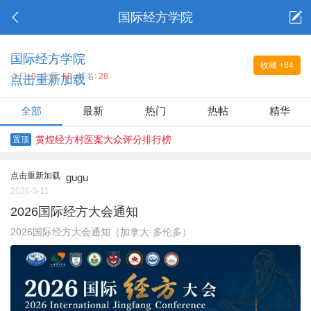
国际经方学院
国际经方学院
收藏
+84
今日:
0
主题:
50
排名:
28
点击重新加载
全部
最新
热门
热帖
精华
黄煌经方村医案大众评分排行榜
置顶
点击重新加载
gugu
2026-5-11
2026国际经方大会通知
2026国际经方大会通知（加拿大·多伦多）