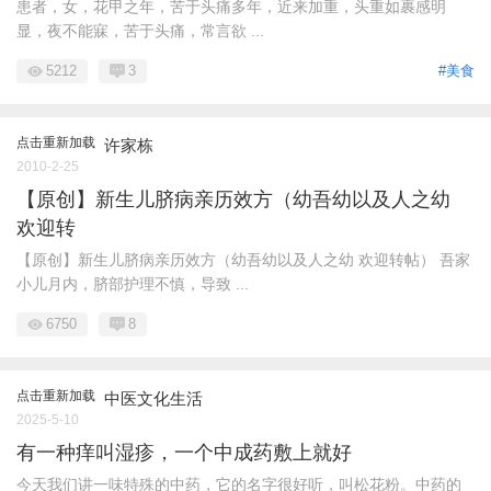
患者，女，花甲之年，苦于头痛多年，近来加重，头重如裹感明
显，夜不能寐，苦于头痛，常言欲 ...
5212
3
#美食
点击重新加载
许家栋
2010-2-25
【原创】新生儿脐病亲历效方（幼吾幼以及人之幼
欢迎转
【原创】新生儿脐病亲历效方（幼吾幼以及人之幼 欢迎转帖） 吾家
小儿月内，脐部护理不慎，导致 ...
6750
8
点击重新加载
中医文化生活
2025-5-10
有一种痒叫湿疹，一个中成药敷上就好
今天我们讲一味特殊的中药，它的名字很好听，叫松花粉。中药的