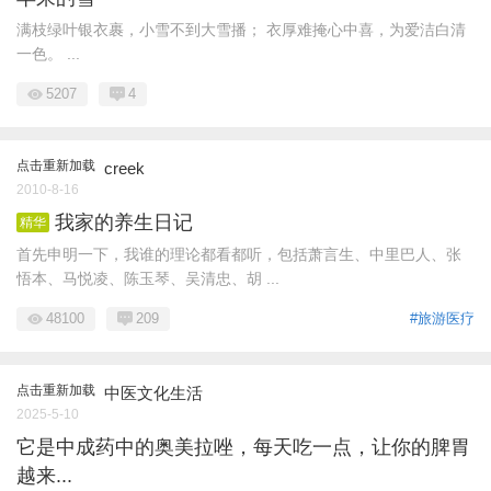
满枝绿叶银衣裹，小雪不到大雪播； 衣厚难掩心中喜，为爱洁白清
一色。 ...
5207
4
点击重新加载
creek
2010-8-16
我家的养生日记
精华
首先申明一下，我谁的理论都看都听，包括萧言生、中里巴人、张
悟本、马悦凌、陈玉琴、吴清忠、胡 ...
48100
209
#旅游医疗
点击重新加载
中医文化生活
2025-5-10
它是中成药中的奥美拉唑，每天吃一点，让你的脾胃
越来...