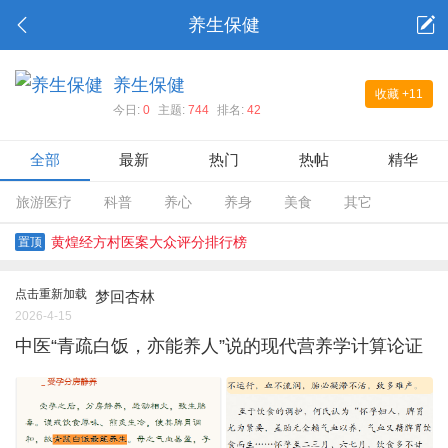
养生保健
养生保健
收藏
+11
今日:
0
主题:
744
排名:
42
全部
最新
热门
热帖
精华
旅游医疗
科普
养心
养身
美食
其它
黄煌经方村医案大众评分排行榜
置顶
点击重新加载
梦回杏林
2026-4-15
中医“青疏白饭，亦能养人”说的现代营养学计算论证