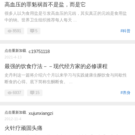
高血压的罪魁祸首不是盐，而是它
很多人以为食用盐是引发高血压的元凶，其实真正的元凶是食用盐
中的钠。世界卫生组织推荐每人每天 ...
8591
5
#科普
点击重新加载
c19751118
2021-4-13
最强的饮食疗法－－现代经方家的必修课程
史丹利这一篇将介绍六个月以来学习与实践健康生酮饮食与间歇性
断食的心得。底下简称生酮断食。 ...
6937
15
#养身
点击重新加载
xujunxiangzi
2012-11-4
火针疗顽固头痛