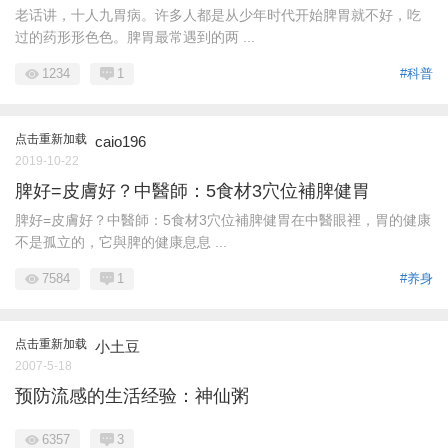
老话讲，十人九胃病。许多人都是从少年时代开始脾胃就不好，吃
过的药形形色色。脾胃最常遇到的两 ...
1234
1
#科普
点击重新加载
caio196
2019-10-22
脾好=皮膚好？中醫師：5食材3穴位補脾健胃
脾好=皮膚好？中醫師：5食材3穴位補脾健胃在中醫眼裡，胃的健康
不是孤立的，它與脾的健康息息 ...
7584
1
#养身
点击重新加载
小土豆
2007-5-18
预防流感的生活经验：神仙粥
6357
3