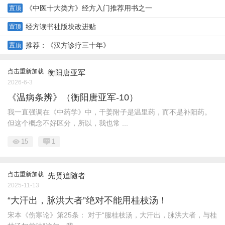
《中医十大类方》经方入门推荐用书之一
置顶
经方读书社版块改进贴
置顶
推荐：《汉方诊疗三十年》
置顶
点击重新加载
衡阳唐亚军
2026-6-3
《温病条辨》（衡阳唐亚军-10）
我一直强调在《中药学》中，干姜附子是温里药，而不是补阳药。
但这个概念不好区分，所以，我也常 ...
15
1
点击重新加载
先贤追随者
2025-11-13
“大汗出，脉洪大者”绝对不能用桂枝汤！
宋本《伤寒论》第25条： 对于“服桂枝汤，大汗出，脉洪大者，与桂