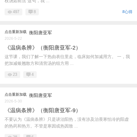
枝汤如前法”这句，我 ...
497
8
#心得
点击重新加载
衡阳唐亚军
2026-5-22
《温病条辨》（衡阳唐亚军-2）
这节课，我们了解一下热由表往里走，临床如何加减用方。 一，我
把加减银翘散方和清营汤的组方用 ...
23
4
点击重新加载
衡阳唐亚军
2026-5-30
《温病条辨》（衡阳唐亚军-9）
不要认为《温病条辨》只是讲治阳热，没有涉及治畏寒怕冷的阳虚
的热药和热方。不管是寒因或热因致 ...