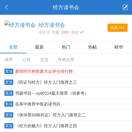
经方读书会
经方读书会
收藏
+41
今日:
0
主题:
1085
排名:
47
全部
最新
热门
热帖
精华
推荐
心得
交流
作者自荐
黄煌经方村医案大众评分排行榜
置顶
《药证与经方》经方入门推荐之三
置顶
书籍书目---zyd0114版主推荐（供参考）
置顶
岳美中推荐中医必读书目
置顶
《张仲景50味药证》经方入门推荐之二
置顶
《经方的魅力》经方入门推荐之四
置顶