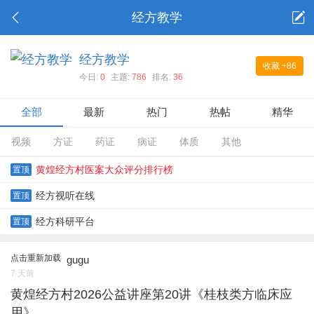
经方教学
经方教学
收藏
+86
今日:
0
主题:
786
排名:
36
全部
最新
热门
热帖
精华
视频
方证
药证
病证
体质
其他
黄煌经方村医案大众评分排行榜
置顶
经方视听在线
置顶
经方科研平台
置顶
点击重新加载
gugu
7 天前
黄煌经方村2026公益讲座第20讲《桂枝类方临床应
用》