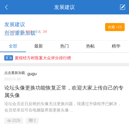
发展建议
发展建议
收藏
+23
今日:
0
主题:
204
排名:
34
点击重新加载
全部
最新
热门
热帖
精华
黄煌经方村医案大众评分排行榜
置顶
点击重新加载
gugu
2022-5-30
论坛头像更换功能恢复正常，欢迎大家上传自己的专
属头像
论坛会员近日反映的头像无法更换问题，现通过升级程序已解决，
会员登录后可在电脑版界面更换头像 ...
2229
2