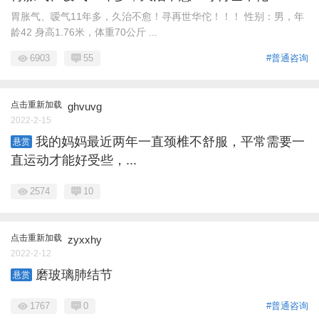
胃胀气、嗳气11年多，久治不愈！寻再世华佗！！！ 性别：男，年
龄42 身高1.76米，体重70公斤 ...
6903
55
#普通咨询
点击重新加载
ghvuvg
2022-2-15
我的妈妈最近两年一直颈椎不舒服，平常需要一
悬赏
直运动才能好受些，...
2574
10
点击重新加载
zyxxhy
2022-2-12
磨玻璃肺结节
悬赏
1767
0
#普通咨询