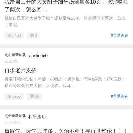
我给自己开的大黄附子细辛汤剂量各10克，吃完呕吐
了两次，怎么回...
我给自己开的大黄附子细辛汤剂量各10克，吃完呕吐了两次，怎么
回事呢。 ...
3408
3
#普通咨询
点击重新加载
xiaoliu0x0
2022-3-5
再求老师支招
再发耳鸣求助帖：年龄：40性别：男体重：70Kg身高：170症状：
稍遇冷就会容易大便，大便稀。双耳 ...
3755
36
#普通咨询
点击重新加载
和平酒店
2022-2-26
胃胀气、嗳气11年多，久治不愈！寻再世华佗！！！