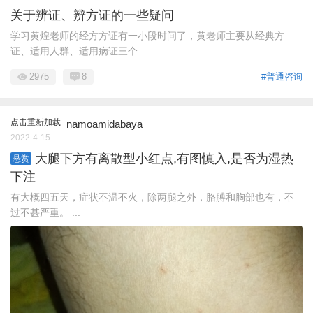
关于辨证、辨方证的一些疑问
学习黄煌老师的经方方证有一小段时间了，黄老师主要从经典方
证、适用人群、适用病证三个 ...
2975
8
#普通咨询
点击重新加载
namoamidabaya
2022-4-15
大腿下方有离散型小红点,有图慎入,是否为湿热
悬赏
下注
有大概四五天，症状不温不火，除两腿之外，胳膊和胸部也有，不
过不甚严重。 ...