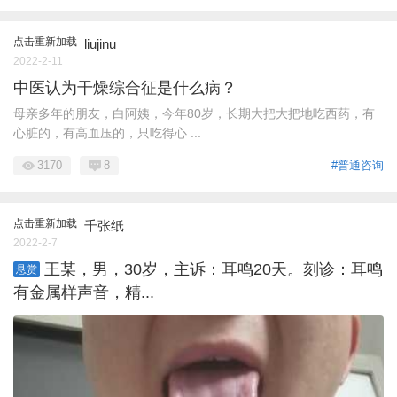
点击重新加载
liujinu
2022-2-11
中医认为干燥综合征是什么病？
母亲多年的朋友，白阿姨，今年80岁，长期大把大把地吃西药，有
心脏的，有高血压的，只吃得心 ...
3170
8
#普通咨询
点击重新加载
千张纸
2022-2-7
王某，男，30岁，主诉：耳鸣20天。刻诊：耳鸣
悬赏
有金属样声音，精...