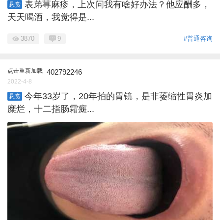
表弟荨麻疹，上次问我有啥好办法？他应酬多，
悬赏
天天喝酒，我觉得是...
3870
9
#普通咨询
点击重新加载
402792246
2022-4-8
今年33岁了，20年拍的胃镜，是非萎缩性胃炎加
悬赏
糜烂，十二指肠霜癍...