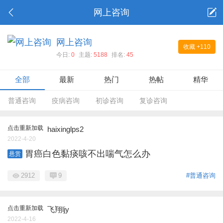
网上咨询
网上咨询
收藏
+110
今日:
0
主题:
5188
排名:
45
全部
最新
热门
热帖
精华
普通咨询
疫病咨询
初诊咨询
复诊咨询
点击重新加载
haixinglps2
2022-4-20
胃癌白色黏痰咳不出喘气怎么办
悬赏
2912
9
#普通咨询
点击重新加载
飞翔ljy
2022-4-16