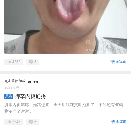
4282
8
#普通咨询
点击重新加载
xunsu
2022-2-6
脚掌内侧筋疼
悬赏
脚掌内侧筋疼，走路也疼，今天用红花艾叶泡脚了，不知还有何药
物治疗？谢谢 ...
2748
6
#普通咨询