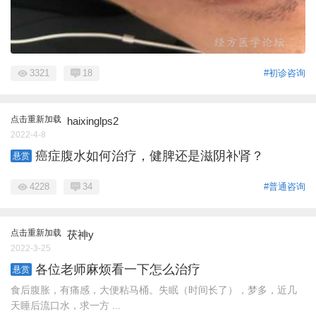
3321
18
#初诊咨询
点击重新加载
haixinglps2
2022-4-8
癌症腹水如何治疗，健脾还是滋阴补肾？
悬赏
4228
34
#普通咨询
点击重新加载
茯神y
2022-3-25
各位老师麻烦看一下怎么治疗
悬赏
食后腹胀，有痛感，大便粘马桶。失眠（时间长了），梦多，近几
天睡后流口水，求一方 ...