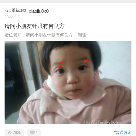
点击重新加载
xiaoliu0x0
2022-2-3
请问小朋友针眼有何良方
诸位老师，请问小朋友针眼有何良方 ，谢谢
2825
4
#普通咨询