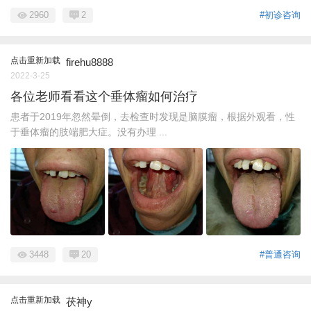
2960
2
#初诊咨询
点击重新加载
firehu8888
2022-3-25
各位老师看看这个垂体瘤如何治疗
患者于2019年忽然晕倒，去检查时发现是脑膜瘤，根据外观看，性
于垂体瘤的肢端肥大症。没有办理 ...
3448
20
#普通咨询
点击重新加载
茯神y