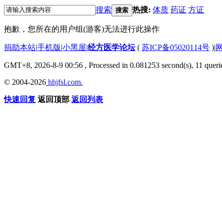
搜索
热搜:
体质
药证
方证
搜索
抱歉，您所在的用户组(游客)无法进行此操作
捐助本站
|
手机版
|
小黑屋
|
经方医学论坛
(
苏ICP备05020114号
)
|
GMT+8, 2026-8-9 00:56
, Processed in 0.081253 second(s), 11 querie
© 2004-2026
hhjfsl.com.
快速回复
返回顶部
返回列表