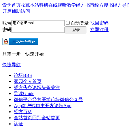
设为首页
收藏本站
科研在线
视听教学
经方书市
经方搜书
经方导
开启辅助访问
账号
找回密码
自动登录
密码
立即注册
登录
只需一步，快速开始
快捷导航
论坛
BBS
家园
个人首页
经方头条
论坛头条关注
导读
Guide
微信平台
经方医学论坛微信公众号
App客户端
自主开发论坛App
经方百科
全站首页
回到全站首页
认证