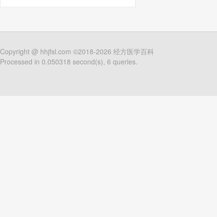
Copyright @
hhjfsl.com
©2018-2026
经方医学百科
Processed in 0.050318 second(s), 6 queries.