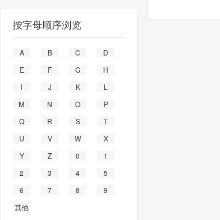
按字母顺序浏览
A
B
C
D
E
F
G
H
I
J
K
L
M
N
O
P
Q
R
S
T
U
V
W
X
Y
Z
0
1
2
3
4
5
6
7
8
9
其他