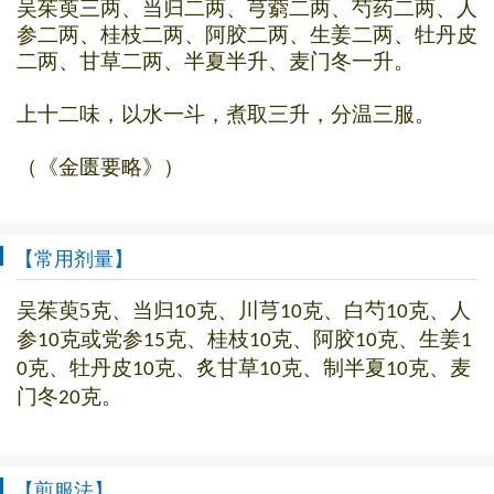
吴茱萸三两、当归二两、芎藭二两、芍药二两、人
参二两、桂枝二两、阿胶二两、生姜二两、牡丹皮
二两、甘草二两、半夏半升、麦门冬一升。
上十二味，以水一斗，煮取三升，分温三服。
（《金匮要略》）
【常用剂量】
吴茱萸
5
克、当归
克、川芎
克、白芍
克、人
10
10
10
参
克或党参
克、桂枝
克、阿胶
克、生姜
10
15
10
10
1
克、牡丹皮
克、炙甘草
克、制半夏
克、麦
0
10
10
10
门冬
克。
20
【煎服法】