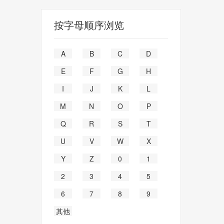
按字母顺序浏览
A
B
C
D
E
F
G
H
I
J
K
L
M
N
O
P
Q
R
S
T
U
V
W
X
Y
Z
0
1
2
3
4
5
6
7
8
9
其他