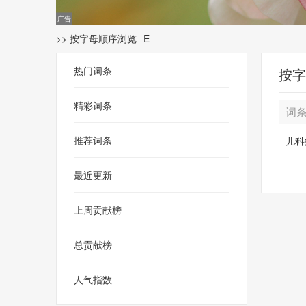
>> 按字母顺序浏览--E
热门词条
按字
精彩词条
词
推荐词条
儿科
最近更新
上周贡献榜
总贡献榜
人气指数