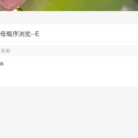
母顺序浏览--E
条名称
病