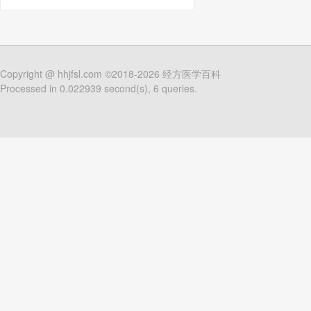
Copyright @
hhjfsl.com
©2018-2026
经方医学百科
Processed in 0.022939 second(s), 6 queries.