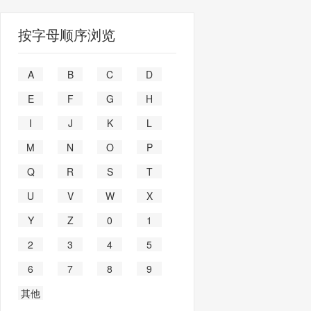
按字母顺序浏览
A
B
C
D
E
F
G
H
I
J
K
L
M
N
O
P
Q
R
S
T
U
V
W
X
Y
Z
0
1
2
3
4
5
6
7
8
9
其他