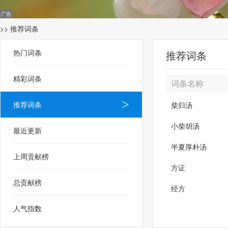
>> 推荐词条
热门词条
推荐词条
精彩词条
词条名称
推荐词条
柴归汤
小柴胡汤
最近更新
半夏厚朴汤
上周贡献榜
方证
总贡献榜
经方
人气指数