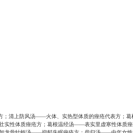
本方；清上防风汤——火体、实热型体质的痤疮代表方；葛
壮实性体质痤疮方；葛根温经汤——表实里虚寒性体质痤
加龙骨牡蛎汤——抑郁失眠痤疮方；柴归汤——中年女性