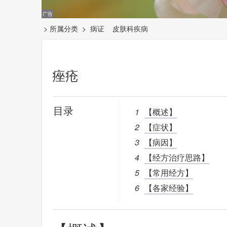
> 所属分类 >
病证
皮肤科疾病
痤疮
目录
1
【概述】
2
【症状】
3
【病因】
4
【经方治疗思路】
5
【常用经方】
6
【各家经验】