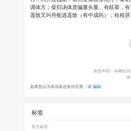
调体方；柴归汤体质偏重头重、有眩晕，有
遥散又叫丹栀逍遥散（有中成药）；桂枝茯
免责声明：本网站词
请
如果您认为本词条还有待完善，请
编辑
标签
暂无标签