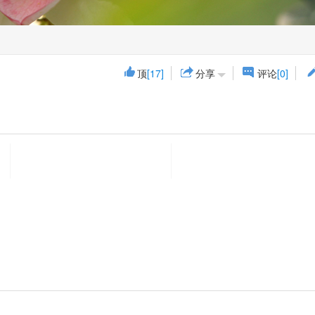
顶
[17]
分享
评论
[0]