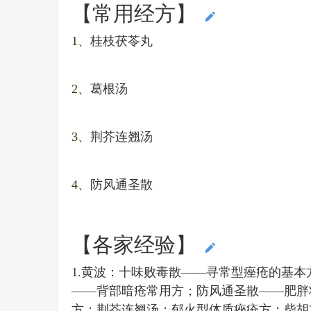
【常用经方】
编辑本段
1、
桂枝茯苓丸
2、
葛根汤
3、
荆芥连翘汤
4、
防风通圣散
【各家经验】
编辑本段
1.黄波：十味败毒散——寻常型痤疮的基
——背部暗疮常用方；防风通圣散——肥胖
方；荆芥连翘汤：郁火型体质痤疮方；柴胡