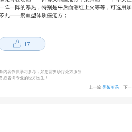
一阵一阵的寒热，特别是午后面潮红上火等等，可选用加
苓丸——瘀血型体质痤疮方；
17
条内容仅供学习参考，如您需要诊疗处方服务
务必咨询专业的经方医生！
上一篇
吴茱萸汤
下一