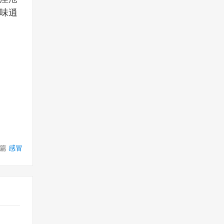
味逍
篇
感冒