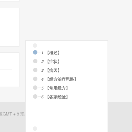
1
【概述】
2
【症状】
3
【病因】
4
【经方治疗思路】
5
【常用经方】
6
【各家经验】
MT + 8 现在时间是 08-08 18:59
粤ICP备19150972号-1
清除Cookies
联系我们