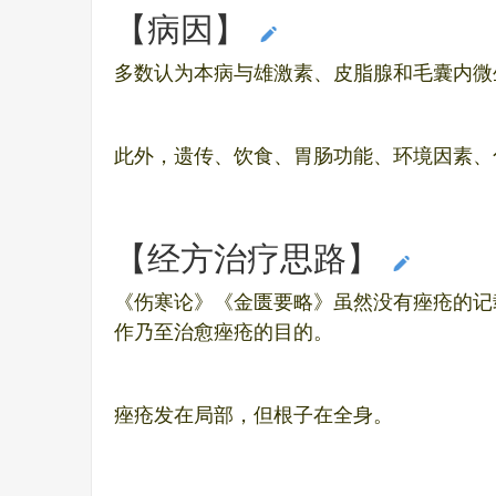
【病因】
编辑本段
多数认为本病与雄激素、皮脂腺和毛囊内微
此外，遗传、饮食、胃肠功能、环境因素、
【经方治疗思路】
编辑本段
《伤寒论》《金匮要略》虽然没有痤疮的记
作乃至治愈痤疮的目的。
痤疮发在局部，但根子在全身。