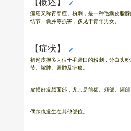
【概述】
编辑本段
痤疮又称青春痘、粉刺，是一种毛囊皮脂腺
结节、囊肿等损害，多见于青年男女。
【症状】
编辑本段
初起皮损多为位于毛囊口的粉刺，分白头粉
节、脓肿、囊肿及疤痕。
皮损好发颜面部，尤其是前额、颊部、颏部
偶尔也发生在其他部位。