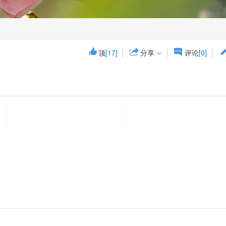
顶
[17]
分享
评论
[0]