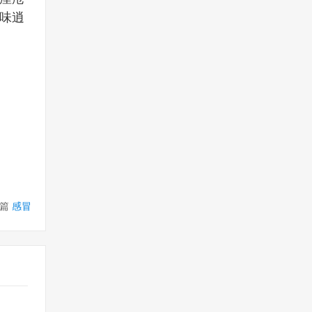
味逍
篇
感冒