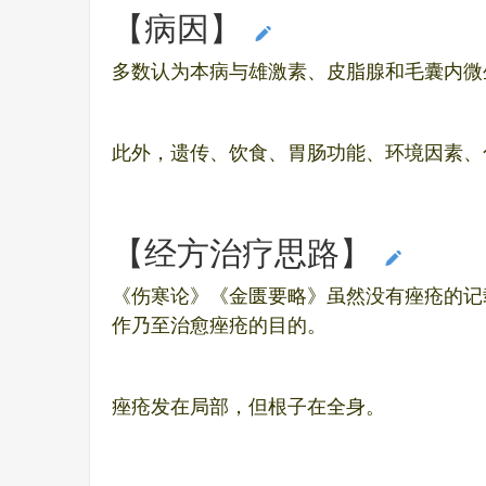
【病因】
编辑本段
多数认为本病与雄激素、皮脂腺和毛囊内微
此外，遗传、饮食、胃肠功能、环境因素、
【经方治疗思路】
编辑本段
《伤寒论》《金匮要略》虽然没有痤疮的记
作乃至治愈痤疮的目的。
痤疮发在局部，但根子在全身。