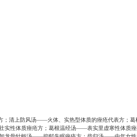
本方；清上防风汤——火体、实热型体质的痤疮代表方；葛
壮实性体质痤疮方；葛根温经汤——表实里虚寒性体质痤
加龙骨牡蛎汤——抑郁失眠痤疮方；柴归汤——中年女性