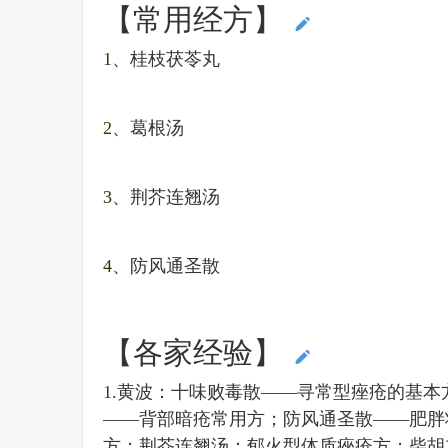
【常用经方】
编辑本段
1、
桂枝茯苓丸
2、
葛根汤
3、
荆芥连翘汤
4、
防风通圣散
【各家经验】
编辑本段
1.黄波：十味败毒散——寻常型痤疮的基
——背部暗疮常用方；防风通圣散——肥胖
方；荆芥连翘汤：郁火型体质痤疮方；柴胡