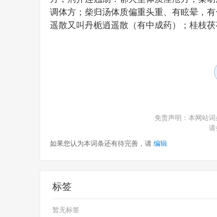
调体方；柴归汤体质偏重头重、有眩晕，有
遥散又叫丹栀逍遥散（有中成药）；桂枝茯
免责声明：本网站词
请
如果您认为本词条还有待完善，请
编辑
标签
暂无标签