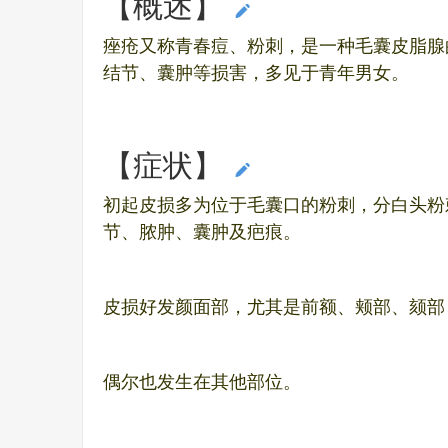
【概述】
编辑本段
痤疮又称青春痘、粉刺，是一种毛囊皮脂腺
结节、囊肿等损害，多见于青年男女。
【症状】
编辑本段
初起皮损多为位于毛囊口的粉刺，分白头粉
节、脓肿、囊肿及疤痕。
皮损好发颜面部，尤其是前额、颊部、颏部
偶尔也发生在其他部位。