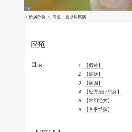
> 所属分类 >
病证
皮肤科疾病
痤疮
目录
1
【概述】
2
【症状】
3
【病因】
4
【经方治疗思路】
5
【常用经方】
6
【各家经验】