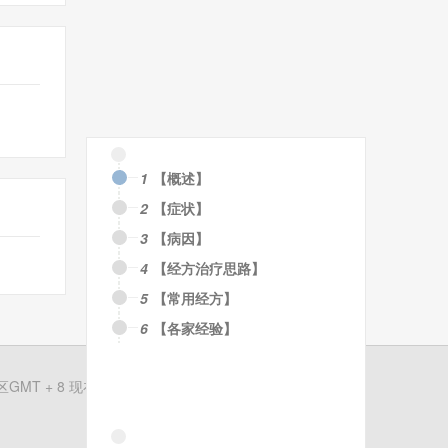
1
【概述】
2
【症状】
3
【病因】
4
【经方治疗思路】
5
【常用经方】
6
【各家经验】
MT + 8 现在时间是 08-06 07:20
粤ICP备19150972号-1
清除Cookies
联系我们