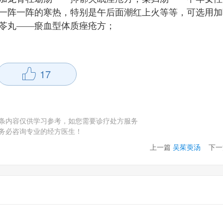
一阵一阵的寒热，特别是午后面潮红上火等等，可选用加
苓丸——瘀血型体质痤疮方；
17
条内容仅供学习参考，如您需要诊疗处方服务
务必咨询专业的经方医生！
上一篇
吴茱萸汤
下一