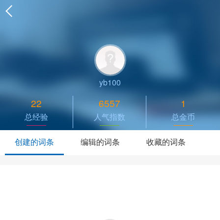
yb100
22
6557
1
总经验
人气指数
总金币
创建的词条
编辑的词条
收藏的词条