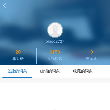
bingo2727
20
6159
0
总经验
人气指数
总金币
创建的词条
编辑的词条
收藏的词条