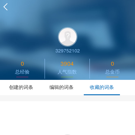
329752102
0
3904
0
总经验
人气指数
总金币
创建的词条
编辑的词条
收藏的词条