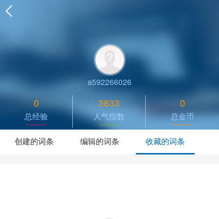
a592266026
0
3833
0
总经验
人气指数
总金币
创建的词条
编辑的词条
收藏的词条