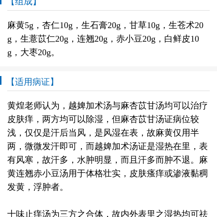
【组成】
麻黄5g，杏仁10g，生石膏20g，甘草10g，生苍术20
g，生薏苡仁20g，连翘20g，赤小豆20g，白鲜皮10
g，大枣20g。
【适用病证】
黄煌老师认为，越婢加术汤与麻杏苡甘汤均可以治疗
皮肤痒，两方均可以除湿，但麻杏苡甘汤证病位较
浅，仅仅是汗后当风，是风湿在表，故麻黄仅用半
两，微微发汗即可，而越婢加术汤证是湿热在里，表
有风寒，故汗多，水肿明显，而且汗多而肿不退。麻
黄连翘赤小豆汤用于体格壮实，皮肤瘙痒或渗液黏稠
发黄，浮肿者。
十味止痒汤为三方之合体，故内外表里之湿热均可祛