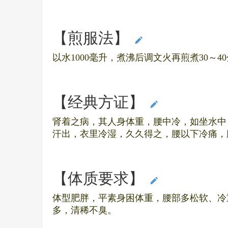
【煎服法】
编辑本段
以水1000毫升，煮沸后调文火再煎煮30～4
【经典方证】
编辑本段
肾着之病，其人身体重，腰中冷，如坐水中
汗出，衣里冷湿，久久得之，腰以下冷痛，
【体质要求】
编辑本段
体型肥胖，平素身困体重，腰部多松软、冷
多，清稀不臭。