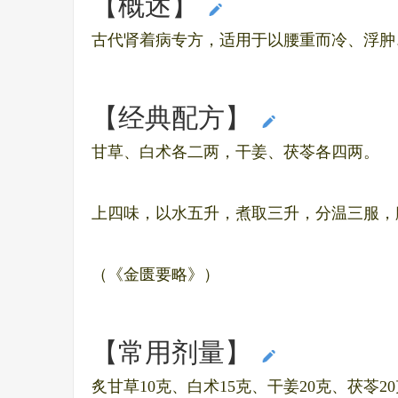
【概述】
编辑本段
古代肾着病专方，适用于以腰重而冷、浮肿
【经典配方】
编辑本段
甘草、白术各二两，干姜、茯苓各四两。
上四味，以水五升，煮取三升，分温三服，
（《金匮要略》）
【常用剂量】
编辑本段
炙甘草10克、白术15克、干姜20克、茯苓2