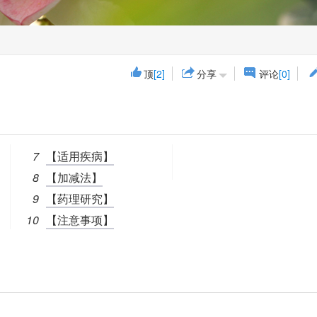
顶
[2]
分享
评论
[0]
7
【适用疾病】
8
【加减法】
9
【药理研究】
10
【注意事项】