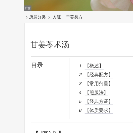
> 所属分类 >
方证
干姜类方
甘姜苓术汤
目录
1
【概述】
2
【经典配方】
3
【常用剂量】
4
【煎服法】
5
【经典方证】
6
【体质要求】