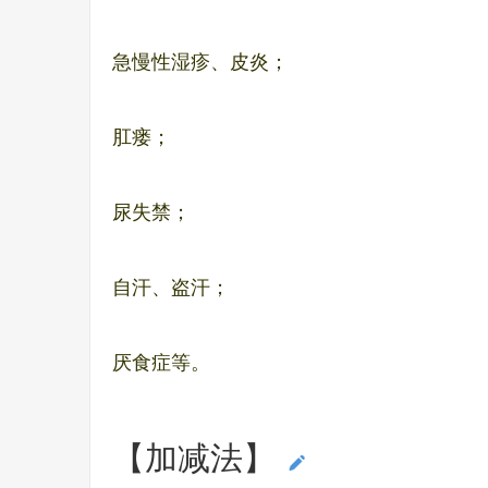
急慢性湿疹、皮炎；
肛瘘；
尿失禁；
自汗、盗汗；
厌食症等。
【加减法】
编辑本段