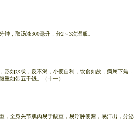
0分钟，取汤液300毫升，分2～3次温服。
，形如水状，反不渴，小便自利，饮食如故，病属下焦，
腹重如带五千钱。（十一）
重，全身关节肌肉易于酸重，易浮肿便溏，易汗出，分泌