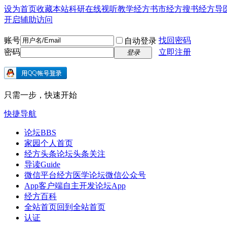
设为首页
收藏本站
科研在线
视听教学
经方书市
经方搜书
经方导
开启辅助访问
账号
找回密码
自动登录
密码
立即注册
登录
只需一步，快速开始
快捷导航
论坛
BBS
家园
个人首页
经方头条
论坛头条关注
导读
Guide
微信平台
经方医学论坛微信公众号
App客户端
自主开发论坛App
经方百科
全站首页
回到全站首页
认证