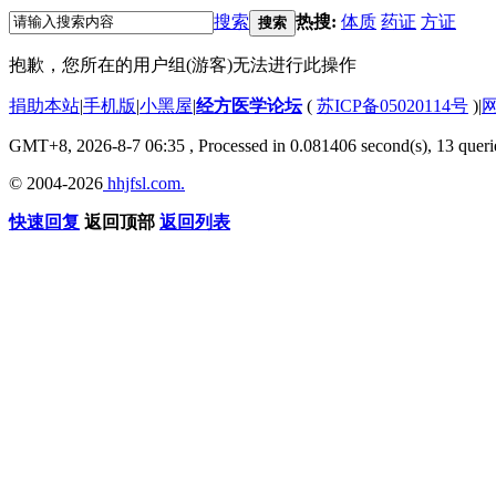
搜索
热搜:
体质
药证
方证
搜索
抱歉，您所在的用户组(游客)无法进行此操作
捐助本站
|
手机版
|
小黑屋
|
经方医学论坛
(
苏ICP备05020114号
)
|
GMT+8, 2026-8-7 06:35
, Processed in 0.081406 second(s), 13 querie
© 2004-2026
hhjfsl.com.
快速回复
返回顶部
返回列表