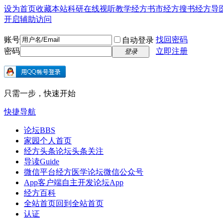
设为首页
收藏本站
科研在线
视听教学
经方书市
经方搜书
经方导
开启辅助访问
账号
找回密码
自动登录
密码
立即注册
登录
只需一步，快速开始
快捷导航
论坛
BBS
家园
个人首页
经方头条
论坛头条关注
导读
Guide
微信平台
经方医学论坛微信公众号
App客户端
自主开发论坛App
经方百科
全站首页
回到全站首页
认证