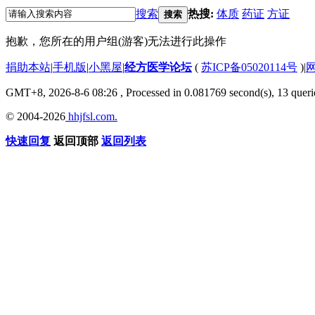
搜索
热搜:
体质
药证
方证
搜索
抱歉，您所在的用户组(游客)无法进行此操作
捐助本站
|
手机版
|
小黑屋
|
经方医学论坛
(
苏ICP备05020114号
)
|
GMT+8, 2026-8-6 08:26
, Processed in 0.081769 second(s), 13 querie
© 2004-2026
hhjfsl.com.
快速回复
返回顶部
返回列表