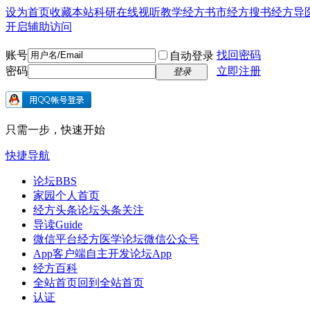
设为首页
收藏本站
科研在线
视听教学
经方书市
经方搜书
经方导
开启辅助访问
账号
找回密码
自动登录
密码
立即注册
登录
只需一步，快速开始
快捷导航
论坛
BBS
家园
个人首页
经方头条
论坛头条关注
导读
Guide
微信平台
经方医学论坛微信公众号
App客户端
自主开发论坛App
经方百科
全站首页
回到全站首页
认证