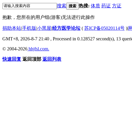
搜索
热搜:
体质
药证
方证
搜索
抱歉，您所在的用户组(游客)无法进行此操作
捐助本站
|
手机版
|
小黑屋
|
经方医学论坛
(
苏ICP备05020114号
)
|
GMT+8, 2026-8-7 21:40
, Processed in 0.128527 second(s), 13 querie
© 2004-2026
hhjfsl.com.
快速回复
返回顶部
返回列表