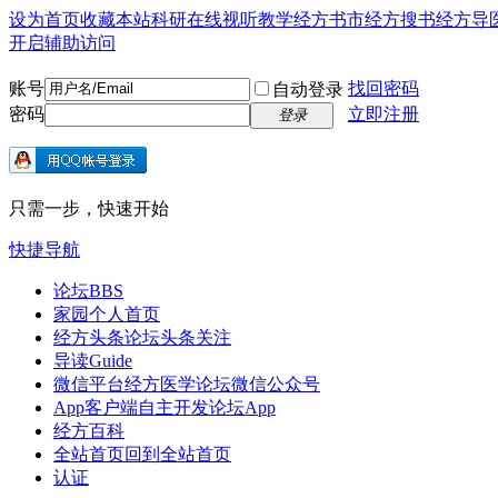
设为首页
收藏本站
科研在线
视听教学
经方书市
经方搜书
经方导
开启辅助访问
账号
找回密码
自动登录
密码
立即注册
登录
只需一步，快速开始
快捷导航
论坛
BBS
家园
个人首页
经方头条
论坛头条关注
导读
Guide
微信平台
经方医学论坛微信公众号
App客户端
自主开发论坛App
经方百科
全站首页
回到全站首页
认证