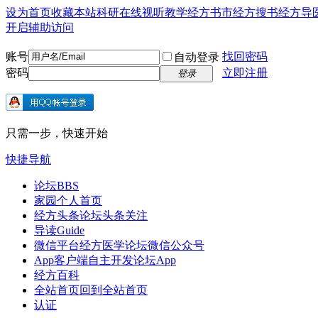
设为首页
收藏本站
科研在线
视听教学
经方书市
经方搜书
经方导
开启辅助访问
账号
找回密码
自动登录
密码
立即注册
登录
只需一步，快速开始
快捷导航
论坛
BBS
家园
个人首页
经方头条
论坛头条关注
导读
Guide
微信平台
经方医学论坛微信公众号
App客户端
自主开发论坛App
经方百科
全站首页
回到全站首页
认证