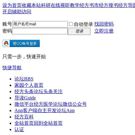
设为首页
收藏本站
科研在线
视听教学
经方书市
经方搜书
经方导
开启辅助访问
账号
找回密码
自动登录
密码
立即注册
登录
只需一步，快速开始
快捷导航
论坛
BBS
家园
个人首页
经方头条
论坛头条关注
导读
Guide
微信平台
经方医学论坛微信公众号
App客户端
自主开发论坛App
经方百科
全站首页
回到全站首页
认证