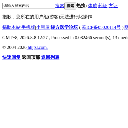
搜索
热搜:
体质
药证
方证
搜索
抱歉，您所在的用户组(游客)无法进行此操作
捐助本站
|
手机版
|
小黑屋
|
经方医学论坛
(
苏ICP备05020114号
)
|
GMT+8, 2026-8-8 12:27
, Processed in 0.082466 second(s), 13 querie
© 2004-2026
hhjfsl.com.
快速回复
返回顶部
返回列表