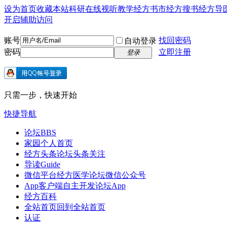
设为首页
收藏本站
科研在线
视听教学
经方书市
经方搜书
经方导
开启辅助访问
账号
找回密码
自动登录
密码
立即注册
登录
只需一步，快速开始
快捷导航
论坛
BBS
家园
个人首页
经方头条
论坛头条关注
导读
Guide
微信平台
经方医学论坛微信公众号
App客户端
自主开发论坛App
经方百科
全站首页
回到全站首页
认证