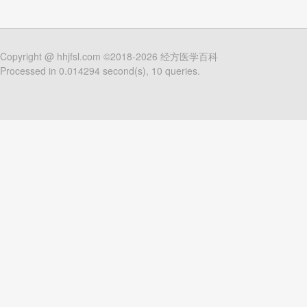
Copyright @
hhjfsl.com
©2018-2026
经方医学百科
Processed in 0.014294 second(s), 10 queries.