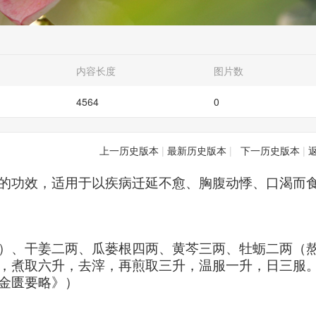
内容长度
图片数
4564
0
上一历史版本
|
最新历史版本
|
下一历史版本
|
的功效，适用于以疾病迁延不愈、胸腹动悸、口渴而
）、干姜二两、瓜蒌根四两、黄芩三两、牡蛎二两（
，煮取六升，去滓，再煎取三升，温服一升，日三服
金匮要略》）