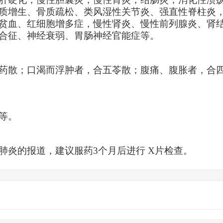
质增生、骨质疏松、类风湿性关节炎、强直性脊柱炎
贫血、红细胞增多症，慢性肾炎、慢性前列腺炎、肾
合征、神经衰弱、胃肠神经官能症等。
药散；口渴而浮肿者，合五苓散；腹痛、腹胀者，合
等。
肺炎的
报道
，建议服药
3
个月
后
进行
X
片检查。