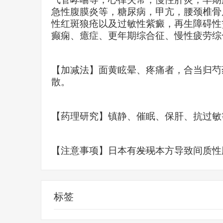
急性腹膜炎等，糖尿病，甲亢，腰颈椎骨
性红斑狼疮以及过敏性紫癜，再生障碍性
癫痫、癔症、更年期综合征、慢性疲劳综
【加减法】面黄眩晕、疼痛者，合当归芍
散。
【药理研究】镇静、催眠、保肝、抗过敏
【注意事项】日本
有
发现
本方导致间质性
标签