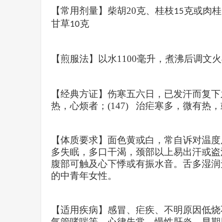
【常用剂量】
柴胡
20
克、桂枝
克或肉桂
15
甘草
克
10
【煎服法】以水
1100
毫升，煮沸后调文火
【经典方证】伤寒五六日，已发汗而复下
热，心烦者；
(147)
治疟寒多，微有热，
【体质要求】面色黄或白，常自诉对温度
多失眠，多口干渴，颈部以上易出汗或盗
腹部可触及心下悸或有振水音。舌多湿润
的中青年女性。
【适用疾病】感冒、疟疾、不明原因低烧
气管哮喘等，心律失常，慢性肝炎，早期