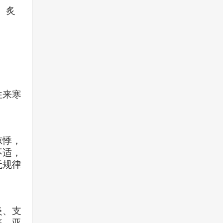
、炙
。
往来寒
惊悸，
不适，
无规律
炎、支
疡，亚