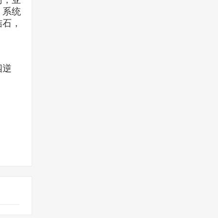
，系统
结石，
四逆