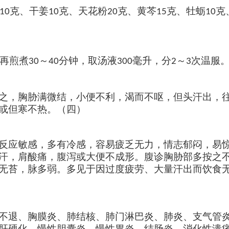
克、干姜
克、天花粉
克、黄芩
克、牡蛎
克
10
10
20
15
10
再煎煮
～
分钟，取汤液
毫升，分
～
次温服
30
40
300
2
3
之，胸胁满微结，小便不利，渴而不呕，但头汗出，
或但寒不热。（四）
反应敏感，多有冷感，容易疲乏无力，情志郁闷，易
汗，肩酸痛，腹泻或大便不成形。腹诊胸胁部多按之
无苔，脉多弱。多见于因过度疲劳、大量汗出而饮食
不退、胸膜炎、肺结核、肺门淋巴炎、肺炎、支气管
肝硬化，慢性胆囊炎，慢性胃炎，结肠炎，消化性溃