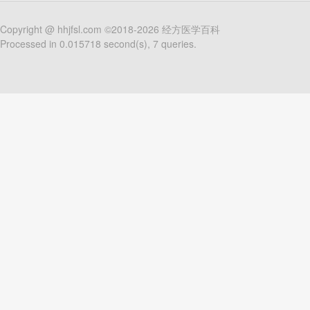
Copyright @
hhjfsl.com
©2018-2026
经方医学百科
Processed in 0.015718 second(s), 7 queries.