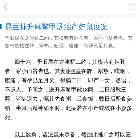
易巨荪升麻鳖甲汤治产妇鼠疫案
予旧居在龙津桥二约，其横巷有姓孔者，家小而贫者也。其
妻患疫核在髀，寒热，眩呕，腹痛，有孕已足月矣。
四十六，予旧居在龙津桥二约，其横巷有姓孔
疫核
者，家小而贫者也。其妻患
在髀，寒热，眩呕，
腹痛，有孕已足月矣。得病二日，即产一女，谵语，
不识人、予闻之，送升麻鳖甲散
18
两，二日服散三
两，诸症退去，嘱其先食粥，后食饭，数日后即食姜
醋，半月后精神如平时，此症若在小产或核在小腹多
死。
以上数条，诸法虽未尽备，然由此推广之可以应