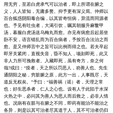
用无穷，至若白虎承气可以治者，即上所谓在腑之
义，人人皆知，无庸多赘。抑予更有深义焉。仲师以
百合狐惑阴阳毒合编，以其皆奇恒病，异流而同源者
也。予见有吐虫者，大渴引饮，嘱其朝服升麻鳖甲
汤，暮服白虎汤送乌梅丸而愈。亦见有病愈后起居坐
卧不安，语言错乱而为百合病者，予按百合法治之而
愈。是又仲师言中之旨可以比例而得之也。若夫卒起
即牙关紧闭，直视失音，昏不知人，顷刻即死，此又
非人力所可挽救者。入藏即死，虽有奇方，奈之何
哉
?
或曰：“疫者，天之所以罚恶人，劝善人也。先生
通阴阳之秘，穷脏腑之原，此方一出，人事既尽，天
道反无权矣。”予曰：“福善祸（谣）者，天理之常
也；好生恶杀者，仁人之心也。设有人于此陷于水深
火热之中，必问其为善人为恶人而后救之，必非人情
也。况病有在脏与在腑之不同，即药有能治不能治之
各异，则是以其可治者尽其道于人，其不可治者仍归