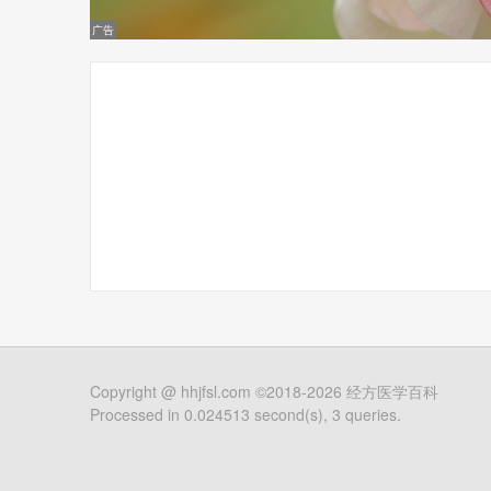
Copyright @
hhjfsl.com
©2018-2026
经方医学百科
Processed in 0.024513 second(s), 3 queries.