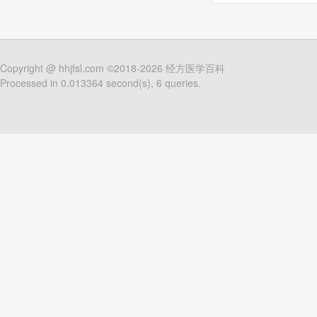
Copyright @
hhjfsl.com
©2018-2026
经方医学百科
Processed in 0.013364 second(s), 6 queries.