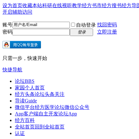
设为首页
收藏本站
科研在线
视听教学
经方书市
经方搜书
经方导
开启辅助访问
账号
找回密码
自动登录
密码
立即注册
登录
只需一步，快速开始
快捷导航
论坛
BBS
家园
个人首页
经方头条
论坛头条关注
导读
Guide
微信平台
经方医学论坛微信公众号
App客户端
自主开发论坛App
经方百科
全站首页
回到全站首页
认证