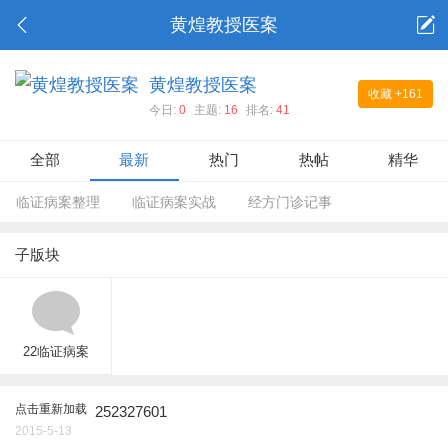
黄煌教授医案
黄煌教授医案
收藏
+161
今日:
0
主题:
16
排名:
41
全部
最新
热门
热帖
精华
临证病案整理
临证病案实战
经方门诊记事
子版块
22临证病案
点击重新加载
252327601
2015-5-13