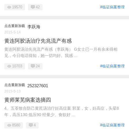
19570
42
#临证病案整理
点击重新加载
李跃海
2015-5-14
黄连阿胶汤治疗先兆流产有感
黄连阿胶汤治先兆流产有感（李跃海） G女士已一月有余未得相
见，今日电话得知，她一切均好。我感 ...
10703
24
#临证病案整理
点击重新加载
252327601
2015-5-13
黄师莱芜病案选摘四
4、五苓散合防己黄芪汤治疗妊高症案 郭某，女，妊高症，头晕8
年，高压130.低压90 经量少、食欲好 ...
8580
4
#临证病案整理