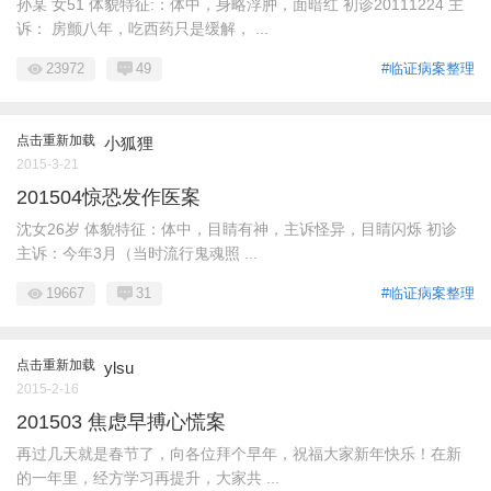
孙某 女51 体貌特征:：体中，身略浮肿，面暗红 初诊20111224 主
诉： 房颤八年，吃西药只是缓解， ...
23972
49
#临证病案整理
点击重新加载
小狐狸
2015-3-21
201504惊恐发作医案
沈女26岁 体貌特征：体中，目睛有神，主诉怪异，目睛闪烁 初诊
主诉：今年3月（当时流行鬼魂照 ...
19667
31
#临证病案整理
点击重新加载
ylsu
2015-2-16
201503 焦虑早搏心慌案
再过几天就是春节了，向各位拜个早年，祝福大家新年快乐！在新
的一年里，经方学习再提升，大家共 ...