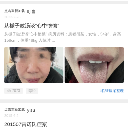
点击重新加载
叮当
2023-2-28
从栀子豉汤谈“心中懊憹”
从栀子豉汤谈“心中懊憹” 病历资料：患者胡某，女性，54岁，身高
158cm，体重48kg 入院时 ...
7073
9
#临证病案整理
点击重新加载
ylsu
2015-6-2
201507雷诺氏症案