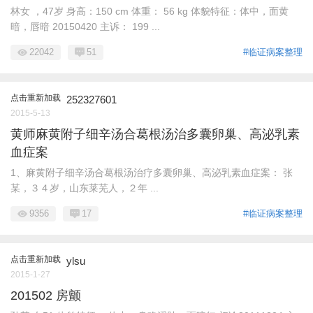
林女 ，47岁 身高：150 cm 体重： 56 kg 体貌特征：体中，面黄
暗，唇暗 20150420 主诉： 199 ...
22042
51
#临证病案整理
点击重新加载
252327601
2015-5-13
黄师麻黄附子细辛汤合葛根汤治多囊卵巢、高泌乳素
血症案
1、麻黄附子细辛汤合葛根汤治疗多囊卵巢、高泌乳素血症案： 张
某，３４岁，山东莱芜人，２年 ...
9356
17
#临证病案整理
点击重新加载
ylsu
2015-1-27
201502 房颤