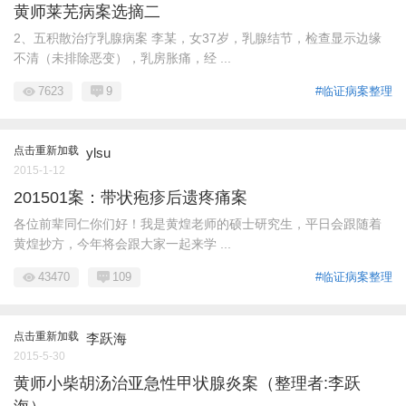
黄师莱芜病案选摘二
2、五积散治疗乳腺病案 李某，女37岁，乳腺结节，检查显示边缘
不清（未排除恶变），乳房胀痛，经 ...
7623
9
#临证病案整理
点击重新加载
ylsu
2015-1-12
201501案：带状疱疹后遗疼痛案
各位前辈同仁你们好！我是黄煌老师的硕士研究生，平日会跟随着
黄煌抄方，今年将会跟大家一起来学 ...
43470
109
#临证病案整理
点击重新加载
李跃海
2015-5-30
黄师小柴胡汤治亚急性甲状腺炎案（整理者:李跃