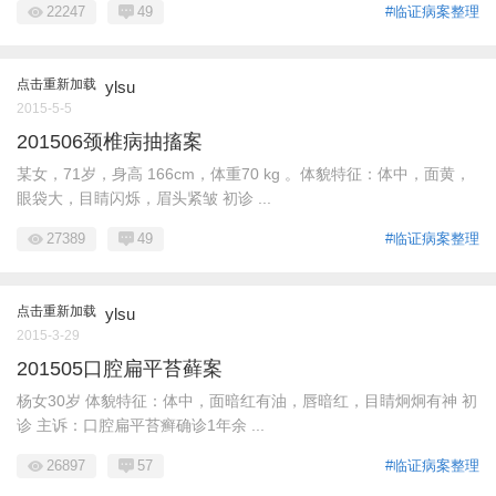
22247
49
#临证病案整理
点击重新加载
ylsu
2015-5-5
201506颈椎病抽搐案
某女，71岁，身高 166cm，体重70 kg 。体貌特征：体中，面黄，
眼袋大，目睛闪烁，眉头紧皱 初诊 ...
27389
49
#临证病案整理
点击重新加载
ylsu
2015-3-29
201505口腔扁平苔藓案
杨女30岁 体貌特征：体中，面暗红有油，唇暗红，目睛炯炯有神 初
诊 主诉：口腔扁平苔癣确诊1年余 ...
26897
57
#临证病案整理